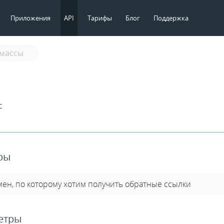
Приложения
API
Тарифы
Блог
Поддержка
массы
с
ры
мен, по которому хотим получить обратные ссылки
етры