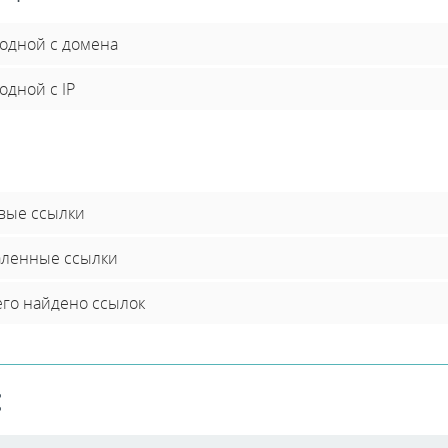
 одной с домена
одной с IP
вые ссылки
аленные ссылки
его найдено ссылок
: