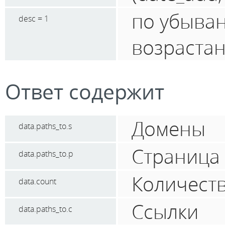
по убыван
desc = 1
возраста
Ответ содержит
Домены
data.paths_to.s
Страница
data.paths_to.p
Количеств
data.count
Ссылки
data.paths_to.с