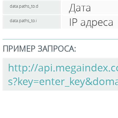
Дата
data.paths_to.d
IP адреса
data.paths_to.i
ПРИМЕР ЗАПРОСА:
http://api.megaindex.c
s?key=enter_key&doma