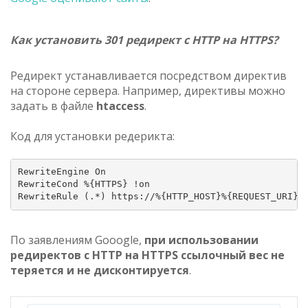
Как установить 301 редирект с HTTP на HTTPS?
Редирект устанавливается посредством директив
на стороне сервера. Например, директивы можно
задать в файле
htaccess
.
Код для установки редерикта:
RewriteEngine On

RewriteCond %{HTTPS} !on

RewriteRule (.*) https://%{HTTP_HOST}%{REQUEST_URI}
По заявлениям Gooogle,
при использовании
редиректов с HTTP на HTTPS ссылочный вес не
теряется и не дисконтируется
.