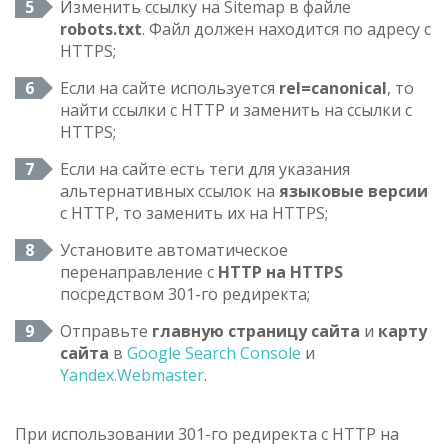
Изменить ссылку на Sitemap в файле
robots.txt
. Файл должен находится по адресу с
HTTPS;
Если на сайте используется
rel=canonical
, то
найти ссылки с HTTP и заменить на ссылки с
HTTPS;
Если на сайте есть теги для указания
альтернативных ссылок на
языковые версии
с HTTP, то заменить их на HTTPS;
Установите автоматическое
перенаправление с
HTTP на HTTPS
посредством 301-го редиректа;
Отправьте
главную страницу сайта
и
карту
сайта
в
Google Search Console
и
Yandex.Webmaster
.
При использовании 301-го редиректа с HTTP на