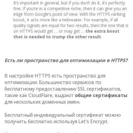
It’s important in general, but if you don’t do it, it’s perfectly
fine. If you’re in a competitive niche, then it can give you an
edge from Google’s point of view. With the HTTPS ranking
boost, it acts more like a tiebreaker. For example, if all
quality signals are equal for two results, then the one that is
on HTTPS would get … or may get …
the extra boost
that is needed to trump the other result
.
Есть ли пространство для оптимизации в HTTPS?
В настройке HTTPS есть пространство для
оптимизации. Большинство сервисов по
бесплатному предоставлению SSL сертификатов,
такие как CloudFlare, выдают
общие сертификаты
для нескольких доменных имен.
Бесплатный индивидуальный сертификат можно
получить бесплатно используя Let's Encrypt.