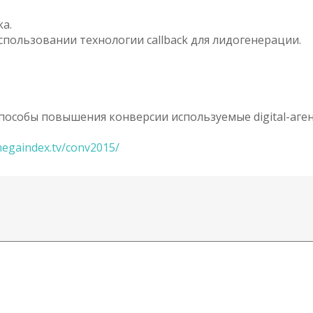
ka.
спользовании технологии callback для лидогенерации.
пособы повышения конверсии используемые digital-аге
egaindex.tv/conv2015/