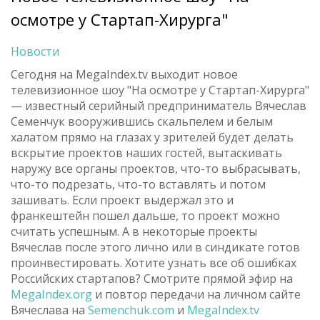
осмотре у Cтартап-Хирурга"
Новости
Сегодня на MegaIndex.tv выходит новое
телевизионное шоу "На осмотре у Cтартап-Хирурга"
— известный серийный предприниматель Вячеслав
Семенчук вооружившись скальпелем и белым
халатом прямо на глазах у зрителей будет делать
вскрытие проектов наших гостей, вытаскивать
наружу все органы проектов, что-то выбрасывать,
что-то подрезать, что-то вставлять и потом
зашивать. Если проект выдержал это и
франкештейн пошел дальше, то проект можно
считать успешным. А в некоторые проекты
Вячеслав после этого лично или в синдикате готов
проинвестировать. Хотите узнать все об ошибках
Российских стартапов? Смотрите прямой эфир на
MegaIndex.org
и повтор передачи на личном сайте
Вячеслава на
Semenchuk.com
и
MegaIndex.tv