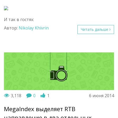
И так в гостях:
Автор:
Nikolay Khivrin
Читать дальше
3,118
0
1
6 июня 2014
MegaIndex выделяет RTB
направление в два отдельных