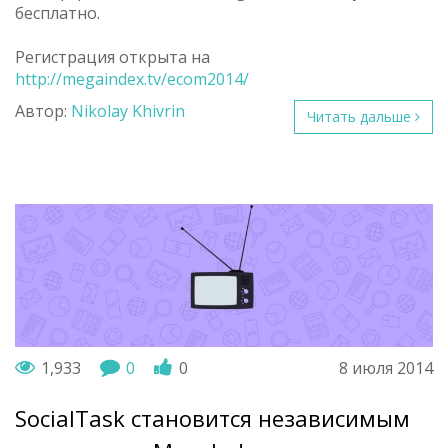
бесплатно.
Регистрация открыта на
http://megaindex.tv/ecom2014/
Автор:
Nikolay Khivrin
Читать дальше
1,933
0
0
8 июля 2014
SocialTask становится независимым